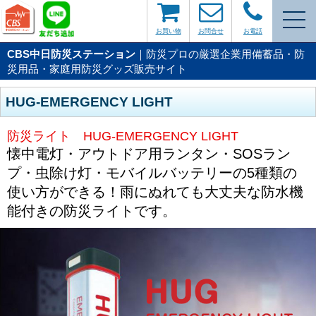
お買い物
お問合せ
お電話
CBS中日防災ステーション
｜防災プロの厳選企業用備蓄品・防
災用品・家庭用防災グッズ販売サイト
HUG‐EMERGENCY LIGHT
防災ライト HUG‐EMERGENCY LIGHT
懐中電灯・アウトドア用ランタン・SOSラン
プ・虫除け灯・モバイルバッテリーの5種類の
使い方ができる！雨にぬれても大丈夫な防水機
能付きの防災ライトです。