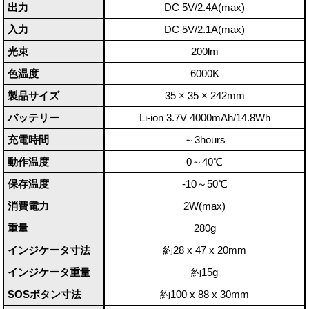
出力
DC 5V/2.4A(max)
入力
DC 5V/2.1A(max)
光束
200lm
色温度
6000K
製品サイズ
35 × 35 × 242mm
バッテリー
Li-ion 3.7V 4000mAh/14.8Wh
充電時間
～3hours
動作温度
0～40℃
保存温度
-10～50℃
消費電力
2W(max)
重量
280g
インジケータ寸法
約28 x 47 x 20mm
インジケータ重量
約15g
SOSボタン寸法
約100 x 88 x 30mm