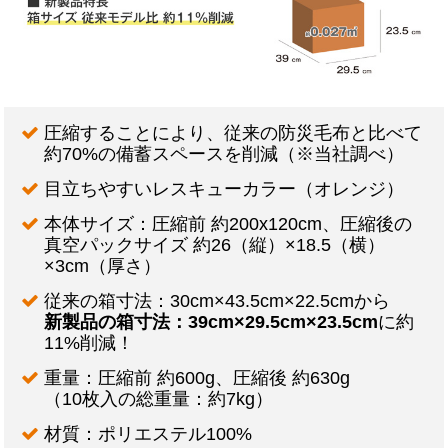
圧縮することにより、従来の防災毛布と比べて
約70%の備蓄スペースを削減（※当社調べ）
目立ちやすいレスキューカラー（オレンジ）
本体サイズ：圧縮前 約200x120cm、圧縮後の
真空パックサイズ 約26（縦）×18.5（横）
×3cm（厚さ）
従来の箱寸法：30cm×43.5cm×22.5cmから
新製品の箱寸法：39cm×29.5cm×23.5cm
に約
11%削減！
重量：圧縮前 約600g、圧縮後 約630g
（10枚入の総重量：約7kg）
材質：ポリエステル100%