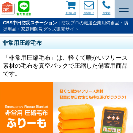
お買い物
お問合せ
お電話
CBS中日防災ステーション
｜防災プロの厳選企業用備蓄品・防
災用品・家庭用防災グッズ販売サイト
非常用圧縮毛布
「非常用圧縮毛布」は、軽くて暖かいフリース
素材の毛布を真空パックで圧縮した備蓄用商品
です。