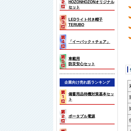
HOZONHOZONオリジナル
セット
LEDライト付き帽子
TERUBO
「イーバック＋チェア」
車載用
防災安心セット
企業向け売れ筋ランキング
備蓄用品待機対策基本セッ
ト
ポータブル電源