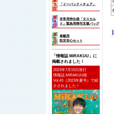
「イーバック＋チェア」
非常用持出袋「タスカル
Ⅱ」緊急用帰宅支援バッグ
車載用
防災安心セット
「情報誌 MiRAKUU」に
掲載されました！
2023年7月15日発行
情報誌 MiRAKUU様
Vol.43（2023年夏号）で紹
介されました！