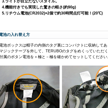
3.ライトが目立たないスタイル。
4.機能付きでも実現した驚きの軽さ(約90g)
5.リチウム電池(CR2032)×2個で約30時間点灯可能！(20℃)
電池の入れ替え方
電池ボックスは帽子の内側のタグ裏にコンパクトに収納してあ
マジックテープを外して、TERUBOのタグをめくっていただ
付属のボタン電池を＋極と－極を確かめてセットしてください