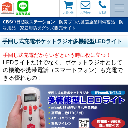
お買い物
お問合せ
お電話
CBS中日防災ステーション
｜防災プロの厳選企業用備蓄品・防
災用品・家庭用防災グッズ販売サイト
手回し式充電ポケットラジオ多機能型LEDライト
手回し式充電だからいざという時に役に立つ！
LEDライトだけでなく、ポケットラジオとして
の機能や携帯電話（スマートフォン）も充電で
きる優れもの！