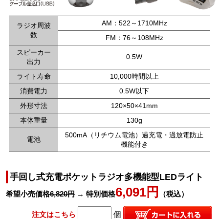
AM：522～1710MHz
ラジオ周波
数
FM：76～108MHz
スピーカー
0.5W
出力
ライト寿命
10,000時間以上
消費電力
0.5W以下
外形寸法
120×50×41mm
本体重量
130g
500mA（リチウム電池）過充電・過放電防止
電池
機能付き
手回し式充電ポケットラジオ多機能型LEDライト
6,091円
希望小売価格
6,820円
→ 特別価格
（税込）
注文はこちら
個