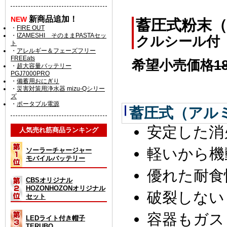
新商品追加！
NEW
蓄圧式粉末
・
FIRE OUT
・
IZAMESHI そのままPASTAセッ
クルシール付
ト
・
アレルギー＆フェーズフリー
FREEats
希望小売価格
1
・
超大容量バッテリー
PGJ7000PRO
・
備蓄用おにぎり
・
災害対策用浄水器 mizu-Qシリー
ズ
・
ポータブル電源
蓄圧式（アル
安定した消
人気売れ筋商品ランキング
軽いから機
ソーラーチャージャー
モバイルバッテリー
優れた耐食
CBSオリジナル
HOZONHOZONオリジナル
破裂しない
セット
容器もガス
LEDライト付き帽子
TERUBO