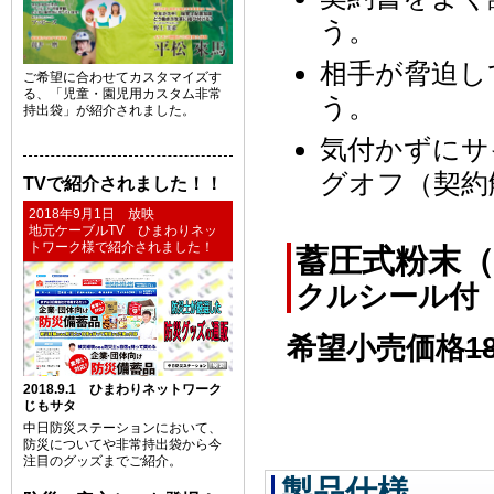
う。
相手が脅迫し
ご希望に合わせてカスタマイズす
る、「児童・園児用カスタム非常
う。
持出袋」が紹介されました。
気付かずにサ
グオフ（契約
TVで紹介されました！！
2018年9月1日 放映
地元ケーブルTV ひまわりネッ
トワーク様で紹介されました！
蓄圧式粉末
クルシール付
希望小売価格
1
2018.9.1 ひまわりネットワーク
じもサタ
中日防災ステーションにおいて、
防災についてや非常持出袋から今
注目のグッズまでご紹介。
製品仕様