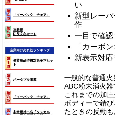
い
新型レーバ
「イーバック＋チェア」
作
車載用
一目で確認
防災安心セット
「カーボン
企業向け売れ筋ランキング
新表示対応
備蓄用品待機対策基本セッ
ト
一般的な普通火災
ポータブル電源
ABC粉末消火
これまでの加圧
「イーバック＋チェア」
ボディーで錆び
たときの反動も
非常用持出袋「タスカル