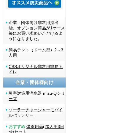
企業・団体向け非常用持出
袋、オプション商品が1ケース
毎にお買い求めいただけるよ
うになりました。
簡易テント（ドーム型）2～3
人用
CBSオリジナル非常用簡易ト
イレ
企業・団体様向け
災害対策用浄水器 mizu-Qシリ
ーズ
ソーラーチャージャーモバイ
ルバッテリー
おすすめ
備蓄用品(20人用3日
分)セット