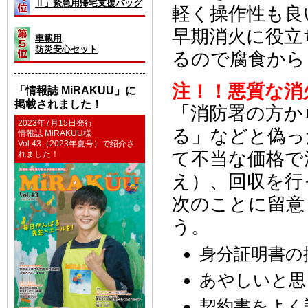
Ⅱ」緊急用帰宅支援バッグ
軽く操作性も良
早期消火に役立
車載用
防災安心セット
るので腐食から
注！！悪質な消
「情報誌 MiRAKUU」に
掲載されました！
「消防署の方か
2023年7月15日発行
る」などと偽っ
情報誌 MiRAKUU様
Vol.43（2023年夏号）で紹介さ
て不当な価格で
れました！
え）、回収を行
次のことに留意
う。
身分証明書の
あやしいと思
契約書をよく