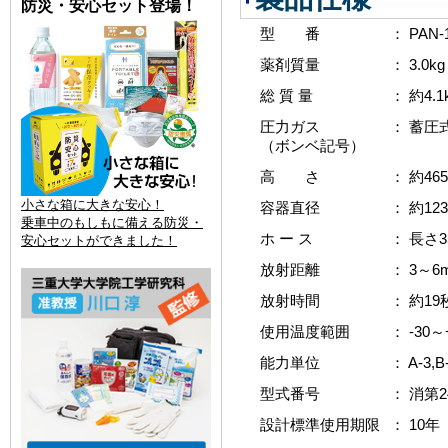
防災・安心セット登場！
型 番
： PAN
薬剤質量
： 3.0kg
総 質 量
： 約4.1
圧力ガス
： 蓄圧
（ボンベ記号）
高 さ
： 約46
小さな箱に大きな安心！
容器直径
： 約12
乗車中のもしもに備える防災・
ホ ー ス
： 長さ3
安心セットができました！
放射距離
： 3～6
放射時間
： 約19
使用温度範囲
： -30～
能力単位
： A-3,B
型式番号
： 消第24
設計標準使用期限
： 10年