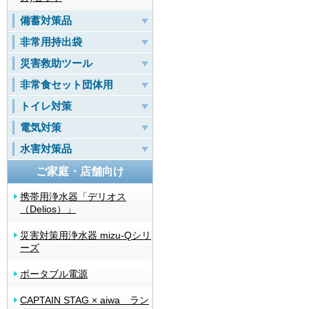
備蓄対策品
非常用持出袋
災害救助ツール
非常食セット団体用
トイレ対策
電気対策
水害対策品
ご家庭・店舗向け
携帯用浄水器「デリオス
（Delios）」
災害対策用浄水器 mizu-Qシリ
ーズ
ポータブル電源
CAPTAIN STAG × aiwa ラン