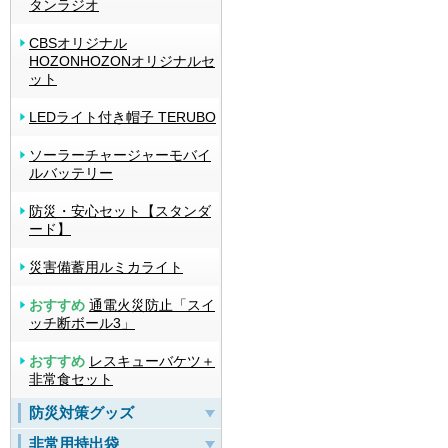
タンラジオ
CBSオリジナル
HOZONHOZONオリジナルセ
ット
LEDライト付き帽子 TERUBO
ソーラーチャージャーモバイ
ルバッテリー
防災・安心セット【スタンダ
ード】
災害備蓄用ルミカライト
おすすめ
通電火災防止「スイ
ッチ断ボール3」
おすすめ
レスキューバケツ＋
非常食セット
防災対策グッズ
非常用持出袋