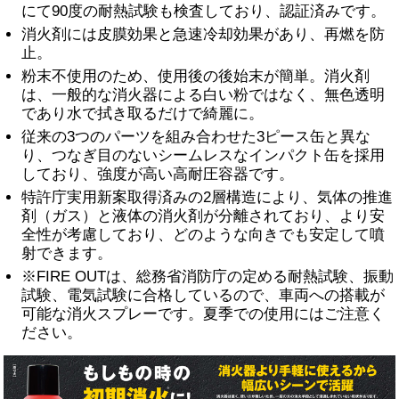
にて90度の耐熱試験も検査しており、認証済みです。
消火剤には皮膜効果と急速冷却効果があり、再燃を防
止。
粉末不使用のため、使用後の後始末が簡単。消火剤
は、一般的な消火器による白い粉ではなく、無色透明
であり水で拭き取るだけで綺麗に。
従来の3つのパーツを組み合わせた3ピース缶と異な
り、つなぎ目のないシームレスなインパクト缶を採用
しており、強度が高い高耐圧容器です。
特許庁実用新案取得済みの2層構造により、気体の推進
剤（ガス）と液体の消火剤が分離されており、より安
全性が考慮しており、どのような向きでも安定して噴
射できます。
※FIRE OUTは、総務省消防庁の定める耐熱試験、振動
試験、電気試験に合格しているので、車両への搭載が
可能な消火スプレーです。夏季での使用にはご注意く
ださい。