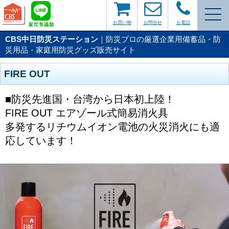
お買い物
お問合せ
お電話
CBS中日防災ステーション
｜防災プロの厳選企業用備蓄品・防
災用品・家庭用防災グッズ販売サイト
FIRE OUT
■防災先進国・台湾から日本初上陸！
FIRE OUT エアゾール式簡易消火具
多発するリチウムイオン電池の火災消火にも適
応しています！