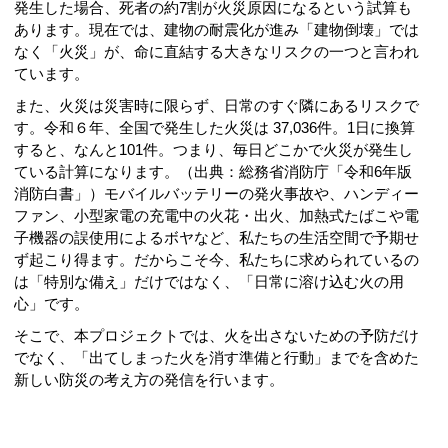
発生した場合、死者の約7割が火災原因になるという試算も
あります。現在では、建物の耐震化が進み「建物倒壊」では
なく「火災」が、命に直結する大きなリスクの一つと言われ
ています。
また、火災は災害時に限らず、日常のすぐ隣にあるリスクで
す。令和６年、全国で発生した火災は 37,036件。1日に換算
すると、なんと101件。つまり、毎日どこかで火災が発生し
ている計算になります。（出典：総務省消防庁「令和6年版
消防白書」）モバイルバッテリーの発火事故や、ハンディー
ファン、小型家電の充電中の火花・出火、加熱式たばこや電
子機器の誤使用によるボヤなど、私たちの生活空間で予期せ
ず起こり得ます。だからこそ今、私たちに求められているの
は「特別な備え」だけではなく、「日常に溶け込む火の用
心」です。
そこで、本プロジェクトでは、火を出さないための予防だけ
でなく、「出てしまった火を消す準備と行動」までを含めた
新しい防災の考え方の発信を行います。