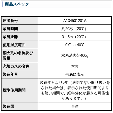
商品スペック
届出番号
A134501201A
放射時間
約20秒（20℃）
放射距離
3～5m（20℃）
使用温度範囲
0℃～+40℃
消火剤の名称及び
水系消火剤400g
質量
充填ガスの名称
窒素
製造年月
缶底に表示
製造年月より5年（適切でない取り扱いを
された場合は、表示された使用期間より
標準使用期間
も短い期間で、経年劣化が起きる可能性
があります。）
製造国
台湾