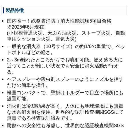
製品特徴
国内唯一！総務省消防庁消火性能試験5項目合格
※2025年6月現在
(小規模普通火災、天ぷら油火災、ストーブ火災、自動
車用クッション火災、電気火災)
一般的な消火器（10号サイズ）の約1/6の重量で、ペッ
トボトルほどの軽さ。
2～3m離れたところからでも噴射可能。燃え盛る火に
近づくことが難しい状況でも安全に消火活動が行え
る。
ヘアスプレーや殺虫剤スプレーのようにノズルを押す
だけの簡単な操作。
軽量コンパクトで、壁掛けホルダーで目立つ場所にも
設置可能。
消火剤は冷却効果が高く、人体にも地球環境にも無毒
な水系消火剤を使用。世界的な認証検査機関SGSにて
無毒である検査認証済みです。
耐熱への安全性も考慮し、世界的な認証検査機関SGS