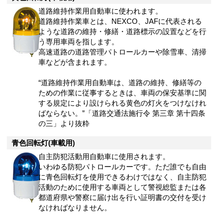
道路維持作業用自動車に使われます。
道路維持作業車とは、NEXCO、JAFに代表される
ような道路の維持・修繕・道路標示の設置などを行
う専用車両を指します。
高速道路の道路管理パトロールカーや除雪車、清掃
車などが含まれます。
“道路維持作業用自動車は、道路の維持、修繕等の
ための作業に従事するときは、車両の保安基準に関
する規定により設けられる黄色の灯火をつけなけれ
ばならない。”「道路交通法施行令 第三章 第十四条
の三」より抜粋
青色回転灯(車載用)
自主防犯活動用自動車に使用されます。
いわゆる防犯パトロールカーです。ただ誰でも自由
に青色回転灯を使用できるわけではなく、自主防犯
活動のために使用する車両として警視総監または各
都道府県や警察に届け出を行い証明書の交付を受け
なければなりません。