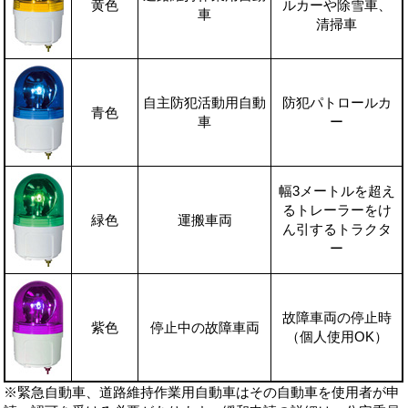
黄色
ルカーや除雪車、
車
清掃車
自主防犯活動用自動
防犯パトロールカ
青色
車
ー
幅3メートルを超え
るトレーラーをけ
緑色
運搬車両
ん引するトラクタ
ー
故障車両の停止時
紫色
停止中の故障車両
（個人使用OK）
※緊急自動車、道路維持作業用自動車はその自動車を使用者が申