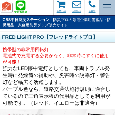
お買い物
お問合せ
お電話
CBS中日防災ステーション
｜防災プロの厳選企業用備蓄品・防
災用品・家庭用防災グッズ販売サイト
FRED LIGHT PRO【フレッドライトプロ】
携帯型の非常用回転灯
電池式で充電する必要がなく、非常時にすぐに使用
が可能！
強力なLED懐中電灯としても、車両トラブル発
生時に発煙筒の補助や、災害時の誘導灯・警告
灯など幅広く活躍します。
パープル色なら、道路交通法施行規則に適合し
ているので三角表示板の代用品としても利用が
可能です。（レッド、イエローは非適合）