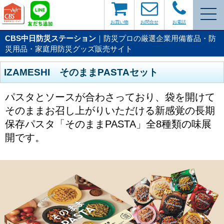
お買い物
お問合せ
お電話
CBS中日防災ステーション
｜防災プロの厳選企業用備蓄品・防
災用品・家庭用防災グッズ販売サイト
IZAMESHI そのままPASTAセット
パスタとソースが合わさっており、袋を開けて
そのままお召し上がりいただける新感覚の長期
保存パスタ「そのままPASTA」全8種類の味展
開です。