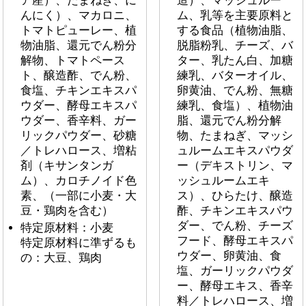
ア産）、たまねぎ、に
造）、マッシュルー
んにく）、マカロニ、
ム、乳等を主要原料と
トマトピューレー、植
する食品（植物油脂、
物油脂、還元でん粉分
脱脂粉乳、チーズ、バ
解物、トマトペース
ター、乳たん白、加糖
ト、醸造酢、でん粉、
練乳、バターオイル、
食塩、チキンエキスパ
卵黄油、でん粉、無糖
ウダー、酵母エキスパ
練乳、食塩）、植物油
ウダー、香辛料、ガー
脂、還元でん粉分解
リックパウダー、砂糖
物、たまねぎ、マッシ
／トレハロース、増粘
ュルームエキスパウダ
剤（キサンタンガ
ー（デキストリン、マ
ム）、カロチノイド色
ッシュルームエキ
素、（一部に小麦・大
ス）、ひらたけ、醸造
豆・鶏肉を含む）
酢、チキンエキスパウ
ダー、でん粉、チーズ
特定原材料：小麦
フード、酵母エキスパ
特定原材料に準ずるも
ウダー、卵黄油、食
の：大豆、鶏肉
塩、ガーリックパウダ
ー、酵母エキス、香辛
料／トレハロース、増