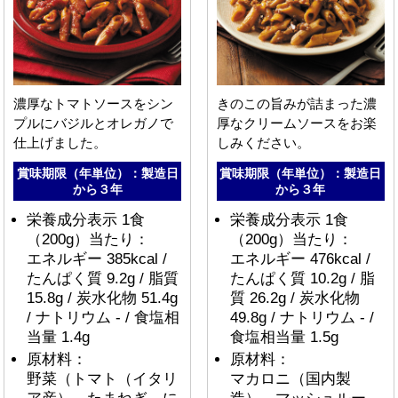
濃厚なトマトソースをシン
きのこの旨みが詰まった濃
プルにバジルとオレガノで
厚なクリームソースをお楽
仕上げました。
しみください。
賞味期限（年単位）：製造日
賞味期限（年単位）：製造日
から３年
から３年
栄養成分表示 1食
栄養成分表示 1食
（200g）当たり：
（200g）当たり：
エネルギー 385kcal /
エネルギー 476kcal /
たんぱく質 9.2g / 脂質
たんぱく質 10.2g / 脂
15.8g / 炭水化物 51.4g
質 26.2g / 炭水化物
/ ナトリウム - / 食塩相
49.8g / ナトリウム - /
当量 1.4g
食塩相当量 1.5g
原材料：
原材料：
野菜（トマト（イタリ
マカロニ（国内製