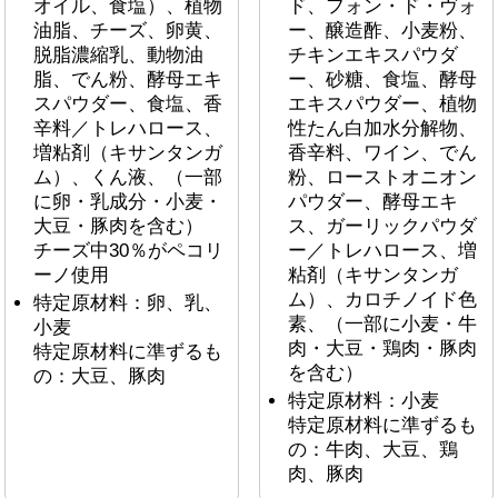
オイル、食塩）、植物
ド、フォン・ド・ヴォ
油脂、チーズ、卵黄、
ー、醸造酢、小麦粉、
脱脂濃縮乳、動物油
チキンエキスパウダ
脂、でん粉、酵母エキ
ー、砂糖、食塩、酵母
スパウダー、食塩、香
エキスパウダー、植物
辛料／トレハロース、
性たん白加水分解物、
増粘剤（キサンタンガ
香辛料、ワイン、でん
ム）、くん液、（一部
粉、ローストオニオン
に卵・乳成分・小麦・
パウダー、酵母エキ
大豆・豚肉を含む）
ス、ガーリックパウダ
チーズ中30％がペコリ
ー／トレハロース、増
ーノ使用
粘剤（キサンタンガ
ム）、カロチノイド色
特定原材料：卵、乳、
素、（一部に小麦・牛
小麦
肉・大豆・鶏肉・豚肉
特定原材料に準ずるも
を含む）
の：大豆、豚肉
特定原材料：小麦
特定原材料に準ずるも
の：牛肉、大豆、鶏
肉、豚肉