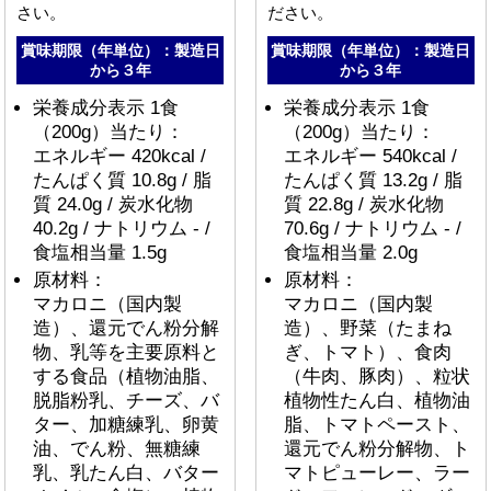
さい。
ださい。
賞味期限（年単位）：製造日
賞味期限（年単位）：製造日
から３年
から３年
栄養成分表示 1食
栄養成分表示 1食
（200g）当たり：
（200g）当たり：
エネルギー 420kcal /
エネルギー 540kcal /
たんぱく質 10.8g / 脂
たんぱく質 13.2g / 脂
質 24.0g / 炭水化物
質 22.8g / 炭水化物
40.2g / ナトリウム - /
70.6g / ナトリウム - /
食塩相当量 1.5g
食塩相当量 2.0g
原材料：
原材料：
マカロニ（国内製
マカロニ（国内製
造）、還元でん粉分解
造）、野菜（たまね
物、乳等を主要原料と
ぎ、トマト）、食肉
する食品（植物油脂、
（牛肉、豚肉）、粒状
脱脂粉乳、チーズ、バ
植物性たん白、植物油
ター、加糖練乳、卵黄
脂、トマトペースト、
油、でん粉、無糖練
還元でん粉分解物、ト
乳、乳たん白、バター
マトピューレー、ラー