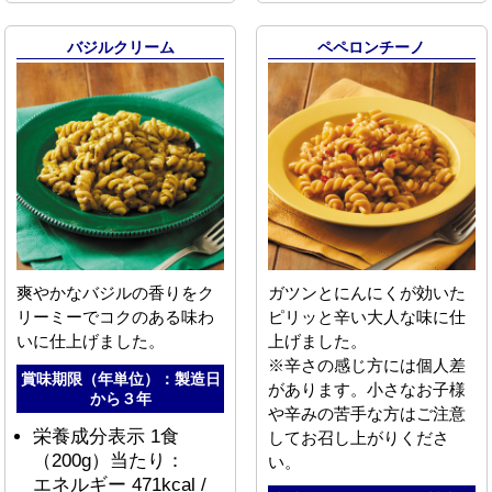
バジルクリーム
ペペロンチーノ
爽やかなバジルの香りをク
ガツンとにんにくが効いた
リーミーでコクのある味わ
ピリッと辛い大人な味に仕
いに仕上げました。
上げました。
※辛さの感じ方には個人差
賞味期限（年単位）：製造日
があります。小さなお子様
から３年
や辛みの苦手な方はご注意
栄養成分表示 1食
してお召し上がりくださ
（200g）当たり：
い。
エネルギー 471kcal /