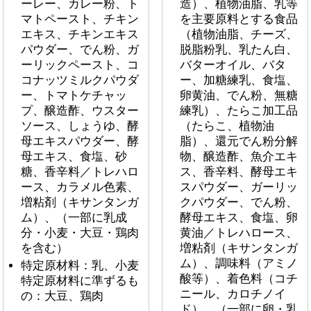
ーレー、カレー粉、ト
造）、植物油脂、乳等
マトペースト、チキン
を主要原料とする食品
エキス、チキンエキス
（植物油脂、チーズ、
パウダー、でん粉、ガ
脱脂粉乳、乳たん白、
ーリックペースト、コ
バターオイル、バタ
コナッツミルクパウダ
ー、加糖練乳、食塩、
ー、トマトケチャッ
卵黄油、でん粉、無糖
プ、醸造酢、ウスター
練乳）、たらこ加工品
ソース、しょうゆ、酵
（たらこ、植物油
母エキスパウダー、酵
脂）、還元でん粉分解
母エキス、食塩、砂
物、醸造酢、魚介エキ
糖、香辛料／トレハロ
ス、香辛料、酵母エキ
ース、カラメル色素、
スパウダー、ガーリッ
増粘剤（キサンタンガ
クパウダー、でん粉、
ム）、（一部に乳成
酵母エキス、食塩、卵
分・小麦・大豆・鶏肉
黄油／トレハロース、
を含む）
増粘剤（キサンタンガ
ム）、調味料（アミノ
特定原材料：乳、小麦
酸等）、着色料（コチ
特定原材料に準ずるも
ニール、カロチノイ
の：大豆、鶏肉
ド）、（一部に卵・乳