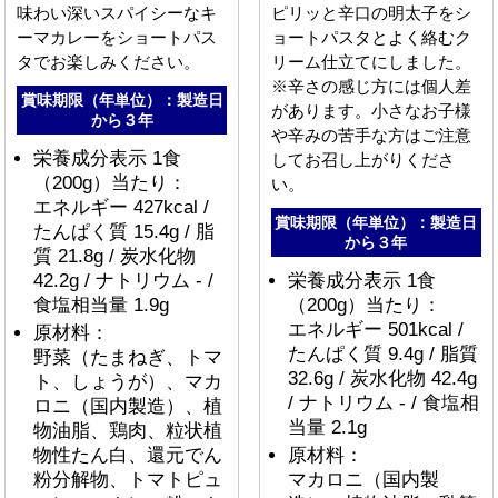
味わい深いスパイシーなキ
ピリッと辛口の明太子をシ
ーマカレーをショートパス
ョートパスタとよく絡むク
タでお楽しみください。
リーム仕立てにしました。
※辛さの感じ方には個人差
賞味期限（年単位）：製造日
があります。小さなお子様
から３年
や辛みの苦手な方はご注意
栄養成分表示 1食
してお召し上がりくださ
（200g）当たり：
い。
エネルギー 427kcal /
賞味期限（年単位）：製造日
たんぱく質 15.4g / 脂
から３年
質 21.8g / 炭水化物
42.2g / ナトリウム - /
栄養成分表示 1食
食塩相当量 1.9g
（200g）当たり：
エネルギー 501kcal /
原材料：
たんぱく質 9.4g / 脂質
野菜（たまねぎ、トマ
32.6g / 炭水化物 42.4g
ト、しょうが）、マカ
/ ナトリウム - / 食塩相
ロニ（国内製造）、植
当量 2.1g
物油脂、鶏肉、粒状植
物性たん白、還元でん
原材料：
粉分解物、トマトピュ
マカロニ（国内製