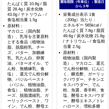
賞味期限（年単位）：製造日
たんぱく質 10.8g / 脂
から３年
質 28.4g / 炭水化物
43.0g / ナトリウム - /
栄養成分表示 1食
食塩相当量 1.5g
（200g）当たり：
エネルギー 565kcal /
原材料：
たんぱく質 7.8g / 脂質
マカロニ（国内製
49.6g / 炭水化物 21.8g
造）、乳等を主要原料
/ ナトリウム - / 食塩相
とする食品（植物油
当量 2.5g
脂、脱脂粉乳、チー
ズ、バター、加糖練
原材料：
乳、乳たん白、卵黄
植物油脂（国内製
油、バターオイル、で
造）、マカロニ、還元
ん粉、無糖練乳、食
でん粉分解物、にんに
塩）、還元でん粉分解
く、醸造酢、ガーリッ
物、バジルペースト
クパウダー、チキンエ
（バジル、植物油脂、
キスパウダー、でん
食塩）、植物油脂、チ
粉、魚醤、香辛料、食
ーズ、脱脂濃縮乳、ガ
塩、酵母エキスパウダ
ーリックペースト、ワ
ー、酵母エキス／トレ
イン、でん粉、酵母エ
ハロース、増粘多糖