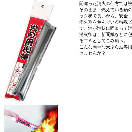
間違った消火の仕方では
そのまま、燃えている鍋
ック状で長いから、安全
消火剤を包んでいる特殊ビ
で、油が泡状に固まって
消火後は、新聞紙などに
るゴミとしてごみ箱へ。
こんな簡単な天ぷら油専
きませんか？