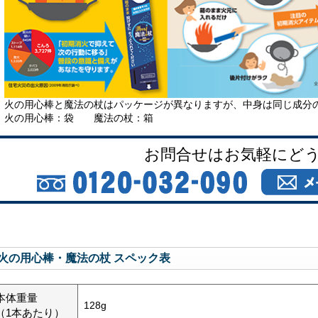
火の用心棒と魔法の杖はパッケージが異なりますが、中身は同じ成分
火の用心棒：袋 魔法の杖：箱
お問合せはお気軽にど
火の用心棒・魔法の杖 スペック表
本体重量
128g
（1本あたり）