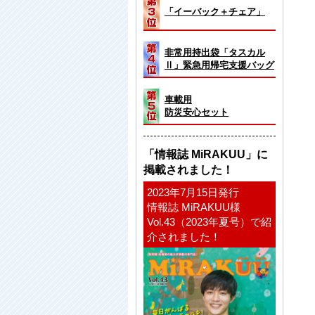
「イーバック＋チェア」
非常用持出袋「タスカル
Ⅱ」緊急用帰宅支援バッグ
車載用
防災安心セット
「情報誌 MiRAKUU」に
掲載されました！
2023年7月15日発行
情報誌 MiRAKUU様
Vol.43（2023年夏号）で紹
介されました！