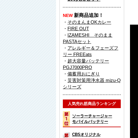
新商品追加！
NEW
・
そのまんまOKカレー
・
FIRE OUT
・
IZAMESHI そのまま
PASTAセット
・
アレルギー＆フェーズフ
リー FREEats
・
超大容量バッテリー
PGJ7000PRO
・
備蓄用おにぎり
・
災害対策用浄水器 mizu-Q
シリーズ
人気売れ筋商品ランキング
ソーラーチャージャー
モバイルバッテリー
CBSオリジナル