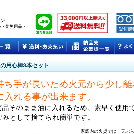
ョン
品・防災用品・
ト
火の用心棒3本セット
持ち手が長いため火元から少し離
に入れる事が出来ます。
商品そのまま油に入れるため、素早く使用
ごみとして捨てられ簡単です。
家庭内の火災では、天ぷ