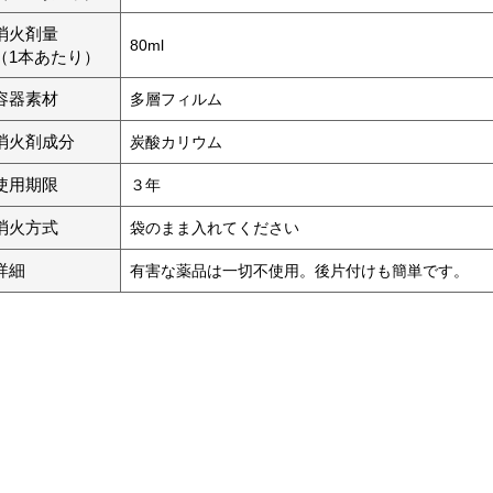
消火剤量
80ml
（1本あたり）
容器素材
多層フィルム
消火剤成分
炭酸カリウム
使用期限
３年
消火方式
袋のまま入れてください
詳細
有害な薬品は一切不使用。後片付けも簡単です。