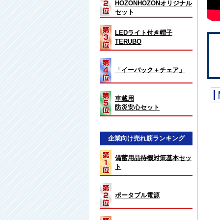
HOZONHOZONオリジナル
セット
LEDライト付き帽子
TERUBO
「イーバック＋チェア」
車載用
防災安心セット
企業向け売れ筋ランキング
備蓄用品待機対策基本セッ
ト
ポータブル電源