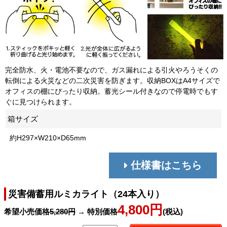
完全防水、火・電池不要なので、ガス漏れによる引火やろうそくの
転倒による火災などの二次災害を防ぎます。収納BOXはA4サイズで
オフィスの棚にぴったり収納。蓄光シール付きなので停電時でもす
ぐに見つけられます。
箱サイズ
約H297×W210×D65mm
仕様書はこちら
災害備蓄用ルミカライト（24本入り）
4,800円
希望小売価格
5,280円
→ 特別価格
(税込)