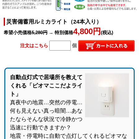
災害備蓄用ルミカライト（24本入り）
4,800円
希望小売価格
5,280円
→ 特別価格
(税込)
注文はこちら
個
自動点灯式で居場所を教えて
くれる「ピオマここだよライ
ト」
真夜中の地震…突然の停電…
何も見えない真っ暗闇…あな
たならそんな状況で冷静かつ
迅速に行動できますか？
地震・停電時に自動で点灯してくれるピオマな