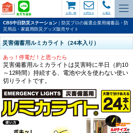
お買い物
お問合せ
お電話
CBS中日防災ステーション
｜防災プロの厳選企業用備蓄品・防
災用品・家庭用防災グッズ販売サイト
災害備蓄用ルミカライト（24本入り）
あっ！停電だ！と思ったら
災害備蓄用ルミカライトは災害時に半日（約10
～12時間）持続する、電池や火を使わない使い
切りライトです。