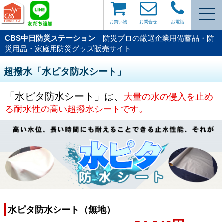
お買い物
お問合せ
お電話
CBS中日防災ステーション
｜防災プロの厳選企業用備蓄品・防
災用品・家庭用防災グッズ販売サイト
超撥水「水ピタ防水シート」
「水ピタ防水シート」は、
大量の水の侵入を止め
る耐水性の高い超撥水シートです。
水ピタ防水シート（無地）