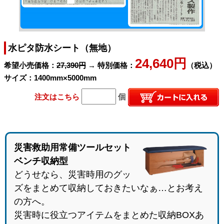
水ピタ防水シート（無地）
24,640円
希望小売価格：
27,390円
→ 特別価格：
（税込）
サイズ：1400mm×5000mm
注文はこちら
個
災害救助用常備ツールセット
ベンチ収納型
どうせなら、災害時用のグッ
ズをまとめて収納しておきたいなぁ…とお考え
の方へ。
災害時に役立つアイテムをまとめた収納BOXあ