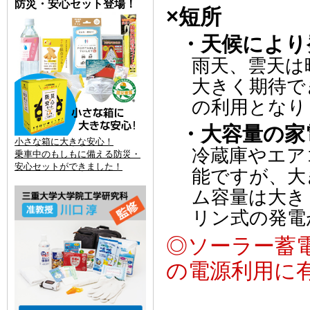
防災・安心セット登場！
×短所
・天候により
雨天、雲天は
大きく期待で
の利用となり
・大容量の家
小さな箱に大きな安心！
冷蔵庫やエア
乗車中のもしもに備える防災・
安心セットができました！
能ですが、大
ム容量は大き
リン式の発電
◎ソーラー蓄
の電源利用に