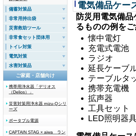
電気備品ケー
備蓄対策品
防災用電気備品
非常用持出袋
るものの例をご
災害救助ツール
懐中電灯
非常食セット団体用
充電式電池
トイレ対策
電気対策
ラジオ
水害対策品
延長ケーブ
ご家庭・店舗向け
テーブルタ
携帯充電機
携帯用浄水器「デリオス
（Delios）」
拡声器
災害対策用浄水器 mizu-Qシリ
工具セット
ーズ
LED照明器
ポータブル電源
CAPTAIN STAG × aiwa ラン