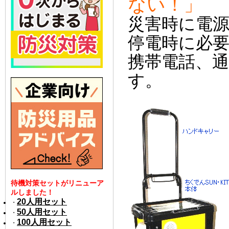
ない！」
災害時に電
停電時に必
携帯電話、
す。
待機対策セットがリニューア
ルしました！
20人用セット
・
50人用セット
・
100人用セット
・