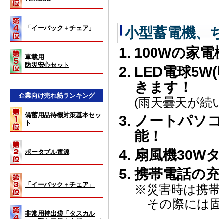
「イーバック＋チェア」
小型蓄電機、ち
100Wの家
車載用
防災安心セット
LED電球5W
きます！
企業向け売れ筋ランキング
(雨天曇天が続
備蓄用品待機対策基本セッ
ノートパソコ
ト
能！
扇風機30W
ポータブル電源
携帯電話の充
「イーバック＋チェア」
※災害時は携
その際には固
非常用持出袋「タスカル