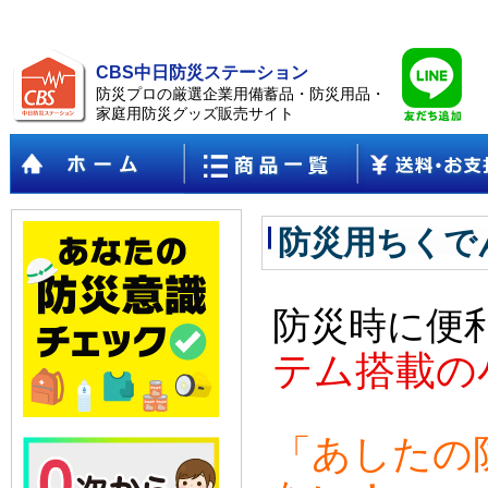
CBS中日防災ステーション
防災プロの厳選企業用備蓄品・防災用品・
家庭用防災グッズ販売サイト
防災用ちくでん
防災時に便
テム搭載の
「あしたの