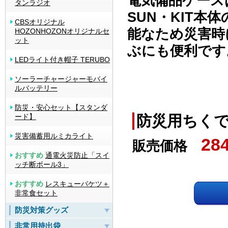
電気備品ケース
タンラジオ
SUN・KIT本
CBSオリジナル
能なため災害時
HOZONHOZONオリジナルセ
ット
ぶにも便利です
LEDライト付き帽子 TERUBO
ソーラーチャージャーモバイ
ルバッテリー
防災・安心セット【スタンダ
ード】
防災用ちくでんS
災害備蓄用ルミカライト
28
販売価格
おすすめ
通電火災防止「スイ
ッチ断ボール3」
おすすめ
レスキューバケツ＋
非常食セット
防災対策グッズ
非常用持出袋