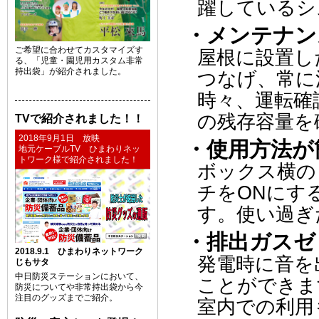
躍しているシ
・メンテナン
ご希望に合わせてカスタマイズす
屋根に設置し
る、「児童・園児用カスタム非常
持出袋」が紹介されました。
つなげ、常に
時々、運転確
の残存容量を
TVで紹介されました！！
2018年9月1日 放映
・使用方法が
地元ケーブルTV ひまわりネッ
トワーク様で紹介されました！
ボックス横の
チをONにす
す。使い過ぎ
・排出ガスゼ
2018.9.1 ひまわりネットワーク
発電時に音を
じもサタ
中日防災ステーションにおいて、
ことができま
防災についてや非常持出袋から今
注目のグッズまでご紹介。
室内での利用