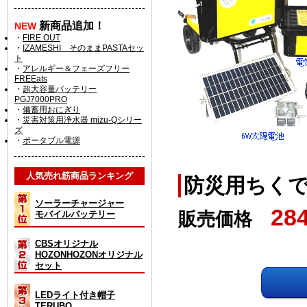
新商品追加！
NEW
・
FIRE OUT
・
IZAMESHI そのままPASTAセッ
ト
・
アレルギー＆フェーズフリー
FREEats
・
超大容量バッテリー
PGJ7000PRO
・
備蓄用おにぎり
・
災害対策用浄水器 mizu-Qシリー
ズ
・
ポータブル電源
人気売れ筋商品ランキング
防災用ちくでんS
ソーラーチャージャー
28
販売価格
モバイルバッテリー
CBSオリジナル
HOZONHOZONオリジナル
セット
LEDライト付き帽子
TERUBO