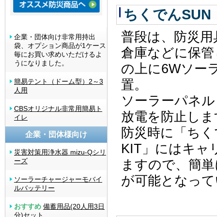
ちくでんSUN
普段は、防災用
企業・団体向け非常用持出
袋、オプション商品が1ケース
倉庫などに保管
毎にお買い求めいただけるよ
うになりました。
の上に6Wソー
置。
簡易テント（ドーム型）2～3
人用
ソーラーパネル
CBSオリジナル非常用簡易ト
放電を防止しま
イレ
防災時に「ちく
企業・団体様向け
KIT」にはキ
災害対策用浄水器 mizu-Qシリ
ーズ
ますので、簡単
が可能となって
ソーラーチャージャーモバイ
ルバッテリー
おすすめ
備蓄用品(20人用3日
分)セット