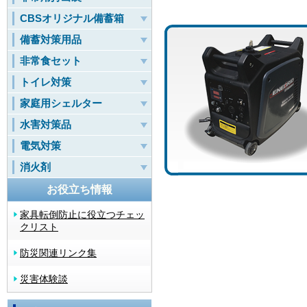
CBSオリジナル備蓄箱
備蓄対策用品
非常食セット
トイレ対策
家庭用シェルター
水害対策品
電気対策
消火剤
お役立ち情報
家具転倒防止に役立つチェッ
クリスト
防災関連リンク集
災害体験談