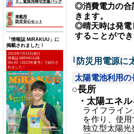
Ⅱ」緊急用帰宅支援バッグ
◎消費電力の合
きます。
車載用
防災安心セット
◎晴天時は発電
することができ
「情報誌 MiRAKUU」に
掲載されました！
2023年7月15日発行
情報誌 MiRAKUU様
防災用電源に
Vol.43（2023年夏号）で紹介さ
れました！
太陽電池利用の
○長所
・太陽エネル
ライフライン
を作り、使用
独立型太陽光