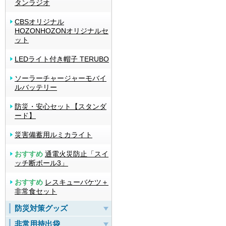
タンラジオ
CBSオリジナル
HOZONHOZONオリジナルセ
ット
LEDライト付き帽子 TERUBO
ソーラーチャージャーモバイ
ルバッテリー
防災・安心セット【スタンダ
ード】
災害備蓄用ルミカライト
おすすめ
通電火災防止「スイ
ッチ断ボール3」
おすすめ
レスキューバケツ＋
非常食セット
防災対策グッズ
非常用持出袋