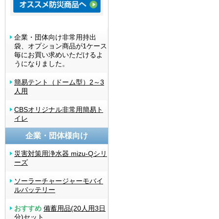
企業・団体向け非常用持出
袋、オプション商品が1ケース
毎にお買い求めいただけるよ
うになりました。
簡易テント（ドーム型）2～3
人用
CBSオリジナル非常用簡易ト
イレ
企業・団体様向け
災害対策用浄水器 mizu-Qシリ
ーズ
ソーラーチャージャーモバイ
ルバッテリー
おすすめ
備蓄用品(20人用3日
分)セット