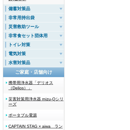
備蓄対策品
非常用持出袋
災害救助ツール
非常食セット団体用
トイレ対策
電気対策
水害対策品
ご家庭・店舗向け
携帯用浄水器「デリオス
（Delios）」
災害対策用浄水器 mizu-Qシリ
ーズ
ポータブル電源
CAPTAIN STAG × aiwa ラン