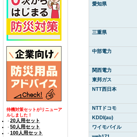
愛知県
三重県
中部電力
関西電力
東邦ガス
NTT西日本
NTTドコモ
待機対策セットがリニューア
ルしました！
KDDI(au)
20人用セット
・
50人用セット
ワイモバイル
・
100人用セット
・
web171