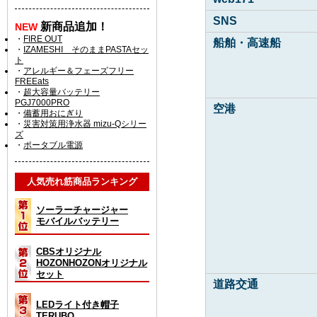
SNS
新商品追加！
NEW
・
FIRE OUT
船舶・高速船
・
IZAMESHI そのままPASTAセッ
ト
・
アレルギー＆フェーズフリー
FREEats
・
超大容量バッテリー
PGJ7000PRO
空港
・
備蓄用おにぎり
・
災害対策用浄水器 mizu-Qシリー
ズ
・
ポータブル電源
人気売れ筋商品ランキング
ソーラーチャージャー
モバイルバッテリー
CBSオリジナル
HOZONHOZONオリジナル
セット
道路交通
LEDライト付き帽子
TERUBO