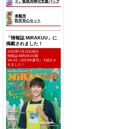
Ⅱ」緊急用帰宅支援バッグ
車載用
防災安心セット
「情報誌 MiRAKUU」に
掲載されました！
2023年7月15日発行
情報誌 MiRAKUU様
Vol.43（2023年夏号）で紹介さ
れました！