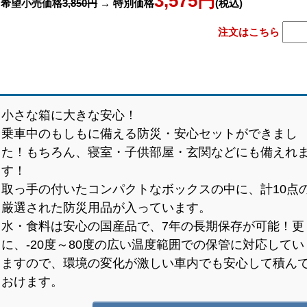
3,575円
希望小売価格
3,850円
→ 特別価格
(税込)
注文はこちら
小さな箱に大きな安心！
乗車中のもしもに備える防災・安心セットができまし
た！もちろん、寝室・子供部屋・玄関などにも備えれ
す！
取っ手の付いたコンパクトなボックスの中に、計10点
厳選された防災用品が入っています。
水・食料は安心の国産品で、7年の長期保存が可能！更
に、-20度～80度の広い温度範囲での保管に対応してい
ますので、環境の変化が激しい車内でも安心して積ん
おけます。