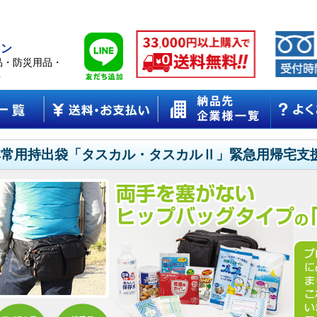
ョン
品・防災用品・
ト
非常用持出袋「タスカル・タスカルⅡ」緊急用帰宅支