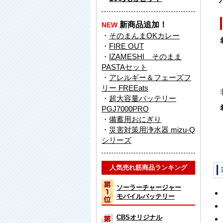
新商品追加！
NEW
・
そのまんまOKカレー
・
FIRE OUT
・
IZAMESHI そのまま
PASTAセット
・
アレルギー＆フェーズフ
リー FREEats
・
超大容量バッテリー
PGJ7000PRO
・
備蓄用おにぎり
・
災害対策用浄水器 mizu-Q
シリーズ
人気売れ筋商品ランキング
ソーラーチャージャー
モバイルバッテリー
CBSオリジナル