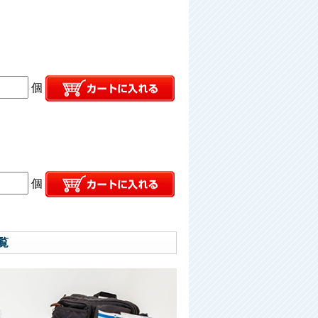
個
個
覧