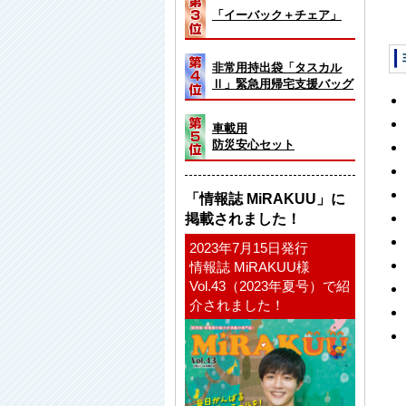
「イーバック＋チェア」
非常用持出袋「タスカル
Ⅱ」緊急用帰宅支援バッグ
車載用
防災安心セット
「情報誌 MiRAKUU」に
掲載されました！
2023年7月15日発行
情報誌 MiRAKUU様
Vol.43（2023年夏号）で紹
介されました！