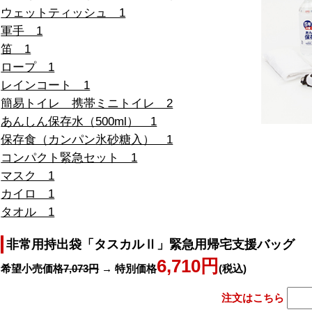
ウェットティッシュ 1
軍手 1
笛 1
ロープ 1
レインコート 1
簡易トイレ 携帯ミニトイレ 2
あんしん保存水（500ml） 1
保存食（カンパン氷砂糖入） 1
コンパクト緊急セット 1
マスク 1
カイロ 1
タオル 1
非常用持出袋「タスカルⅡ」緊急用帰宅支援バッグ
6,710円
希望小売価格
7,073円
→ 特別価格
(税込)
注文はこちら