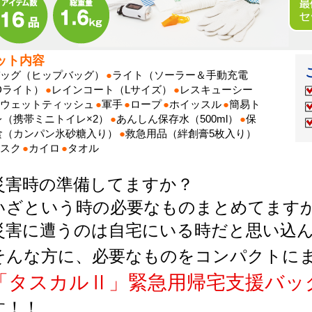
ット内容
ッグ（ヒップバッグ）
●
ライト（ソーラー＆手動充電
Dライト）
●
レインコート（Lサイズ）
●
レスキューシー
ウェットティッシュ
●
軍手
●
ロープ
●
ホイッスル
●
簡易ト
レ（携帯ミニトイレ×2）
●
あんしん保存水（500ml）
●
保
食（カンパン氷砂糖入り）
●
救急用品（絆創膏5枚入り）
スク
●
カイロ
●
タオル
災害時の準備してますか？
いざという時の必要なものまとめてます
災害に遭うのは自宅にいる時だと思い込
そんな方に、必要なものをコンパクトに
「タスカルⅡ」緊急用帰宅支援バッ
す！！