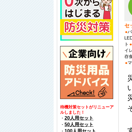
セ
●
バ
LE
ト
●
イ
存
●
マ
待機対策セットがリニューア
ルしました！
・
20人用セット
・
50人用セット
・
100人用セット