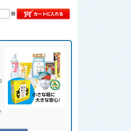
個
ま
の
で