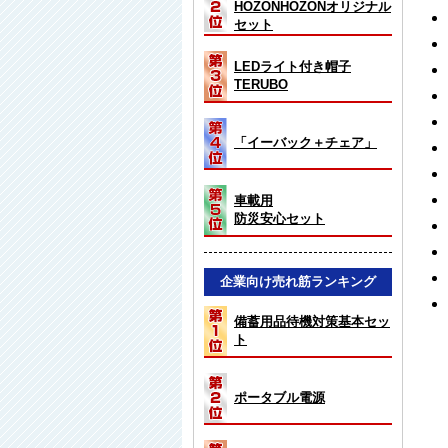
HOZONHOZONオリジナル
セット
LEDライト付き帽子
TERUBO
「イーバック＋チェア」
車載用
防災安心セット
企業向け売れ筋ランキング
備蓄用品待機対策基本セッ
ト
ポータブル電源